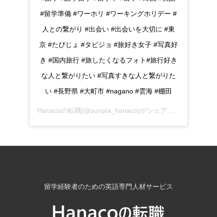
#留学準備 #ワーホリ #ワーキングホリデー #
人との繋がり #出会い #出会いを大切に #東
京 #たびじょ #タビジョ #旅好き女子 #写真好
き #国内旅行 #旅したくなるフォト#旅行好き
な人と繋がりたい #写真すきな人と繋がりた
い #長野県 #大町市 #nagano #雲海 #棚田
Hanacoの転職
(@sunpla_hanaco)がシェアした投稿 -
201
留学経験者のための英語専門人材サービス