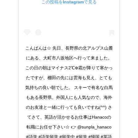
この投稿をInstagramで見る
こんばんは☆ 先日、長野県の北アルプス山麓
にある、大町市八坂地区へ行って来ました。
この日の朝はマイナス2℃❄️霜が降りて寒かっ
たですが、棚田の先には雲海も見え、とても
気持ちの良い朝でした。 スキーで有名な白馬
もある長野県。外国人にも人気なので、海外
のお友達と一緒に行っても良いですね(^^) さ
てさて、英語が活かせるお仕事はHanacoの
転職にお任せ下さい☆ 👉 @sunpla_hanaco
#語学 #語学留学 #留学中 #留学 #帰国 #英語