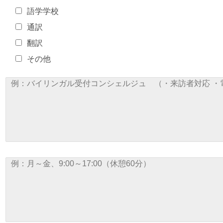
語学学校
通訳
翻訳
その他