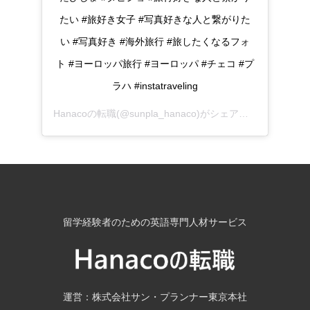
たい #旅好き女子 #写真好きな人と繋がりた
い #写真好き #海外旅行 #旅したくなるフォ
ト #ヨーロッパ旅行 #ヨーロッパ #チェコ #プ
ラハ #instatraveling
Hanacoの転職
(@sunpla_hanaco)がシェアした投稿 -
201
留学経験者のための英語専門人材サービス
運営：株式会社サン・プランナー東京本社