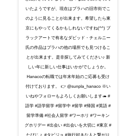
いたようですが、現在はプラハの旧市街でこ
のように見ることが出来ます。希望したら東
京にもやってくるかもしれないですね(^^) ブ
ラックアートで有名なダビッド・チェルニー
氏の作品はプラハの他の場所でも見つけるこ
とが出来ます。是非探してみてください♪ 新
しい年に新しい仕事はいかがでしょうか。
Hanacoの転職では年末年始のご応募も受け
付けております。 👉 @sunpla_hanaco ※い
いねやフォローもよろしくお願いします🦔 #
語学 #語学留学 #留学中 #留学 #帰国 #英語 #
留学準備 #社会人留学 #ワーホリ #ワーキン
グホリデー #出会い #出会いを大切に #東京 #
たびじょ #タビジョ #旅行好きな人と繋がり