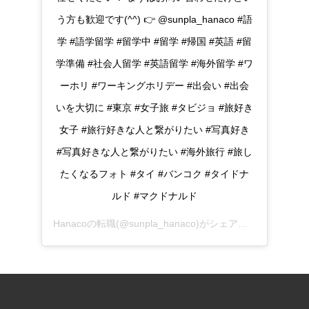
う方も歓迎です(^^) 👉 @sunpla_hanaco #語
学 #語学留学 #留学中 #留学 #帰国 #英語 #留
学準備 #社会人留学 #英語留学 #海外留学 #ワ
ーホリ #ワーキングホリデー #出会い #出会
いを大切に #東京 #女子旅 #タビジョ #旅好き
女子 #旅行好きな人と繋がりたい #写真好き
#写真好きな人と繋がりたい #海外旅行 #旅し
たくなるフォト #タイ #バンコク #タイドナ
ルド #マクドナルド
Hanacoの転職
(@sunpla_hanaco)がシェアした投稿 -
202