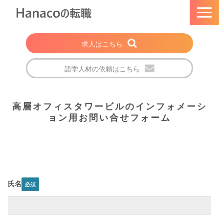
求人はこちら
語学人材の依頼はこちら
トップページ
高層オフィスタワービルのインフォメーシ
Hanacoの転職とは
ョン用お問い合せフォーム
選ばれる理由
法人・企業の方
注目の求人特集
転職成功者の声
氏名
会社概要
ブログ