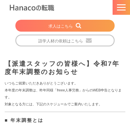
求人はこちら
語学人材の依頼はこちら
トップページ
【派遣スタッフの皆様へ】令和7年
Hanacoの転職とは
度年末調整のお知らせ
選ばれる理由
いつもご就業いただきありがとうございます。
法人・企業の方
本年度の年末調整は、昨年同様「freee人事労務」からのWEB申告となりま
注目の求人特集
す。
対象となる方には、下記のスケジュールでご案内いたします。
転職成功者の声
会社概要
■ 年末調整とは
ブログ