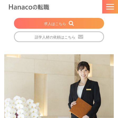
求人はこちら
語学人材の依頼はこちら
トップページ
Hanacoの転職とは
選ばれる理由
法人・企業の方
注目の求人特集
転職成功者の声
会社概要
ブログ