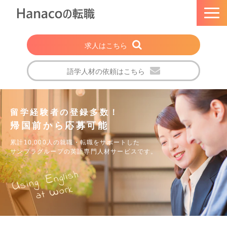
求人はこちら
語学人材の依頼はこちら
トップページ
Hanacoの転職とは
留学経験者の登録多数！
帰国前から応募可能
選ばれる理由
累計10,000人の就職・転職をサポートした
法人・企業の方
サンプラグループの英語専門人材サービスです。
注目の求人特集
nglish
E
sing
U
w
ork
転職成功者の声
at
会社概要
ブログ