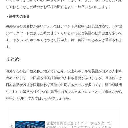
りやおもてなしの精神がお客様の滞在をより一層良いものにします。
・語学力のある
海外からのお客様が多いホテルではフロント業務中ほぼ英語対応で、日本語
はバックヤードに戻った時に使うくらいというほど英語の使用頻度が多いで
す。そういったホテルではやはり語学力、特に英語力のある人は重宝されま
す。
まとめ
海外からの訪日観光客が増えている今、沢山のホテルで英語が出来る人材を
求めています。中国語や韓国語話者の人材も需要がありますが、基本的には
日本語話者以外は国籍問わず英語で対応するホテルが多いです。留学経験者
やこれから留学へ行くために勉強中の方はホテルフロントとして働きながら
英語力をUPしてみてはいかがでしょうか。
前の記事
普通の警備とは違う！？データセンターで
の警備（セキュリティアテンダント／セキ