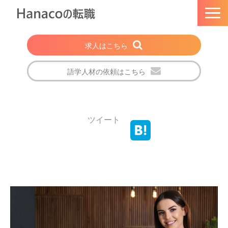
求人はこちら
語学人材の依頼はこちら
トップページ
Hanacoの転職とは
ツイート
選ばれる理由
法人・企業の方
注目の求人特集
転職成功者の声
会社概要
ブログ