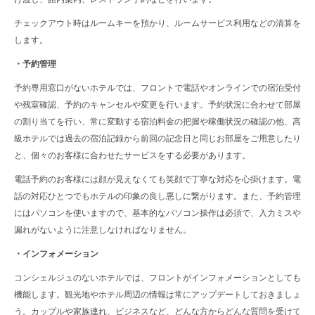
チェックアウト時はルームキーを預かり、ルームサービス利用などの清算を
します。
・予約管理
予約専用窓口がないホテルでは、フロントで電話やオンラインでの宿泊受付
や残室確認、予約のキャンセルや変更を行います。予約状況に合わせて部屋
の割り当てを行い、常に変動する宿泊料金の把握や稼働状況の確認の他、高
級ホテルでは過去の宿泊記録から前回の記念日と同じお部屋をご用意したり
と、個々のお客様に合わせたサービスをする必要があります。
電話予約のお客様には顔が見えなくても笑顔で丁寧な対応を心掛けます。電
話の対応ひとつでもホテルの印象の良し悪しに繋がります。また、予約管理
にはパソコンを使いますので、基本的なパソコン操作は必須で、入力ミスや
漏れがないように注意しなければなりません。
・インフォメーション
コンシェルジュのないホテルでは、フロントがインフォメーションとしても
機能します。観光地やホテル周辺の情報は常にアップデートしておきましょ
う。カップルや家族連れ、ビジネスなど、どんな方からどんな質問を受けて