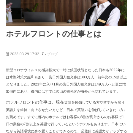
ホテルフロントの仕事とは
2023-03-29 17:32
ブロブ
新型コロナウイルスの感染拡大で一時は鎖国状態となった日本も2022年に
は水際対策の緩和もあり、訪日外国人観光客は383万人、前年比の15倍以上
となりました。2023年に入り1月の訪日外国人観光客は149万人へと更に増
加傾向にあり、都内にはすでに沢山の観光客が海外から訪れています。
ホテルフロントの仕事は、現在
英語を勉強している方や留学から戻り
英語力を維持・向上させたい方など、日本で英語力を伸ばしていきたい方に
お薦めです。すでに都内のホテルではお客様の8割が海外からのお客様で1
日の業務の7割以上を英語で行っているというホテルもあります。日本にい
ながら英語環境に身を置くことができるので、必然的に英語力がアップする