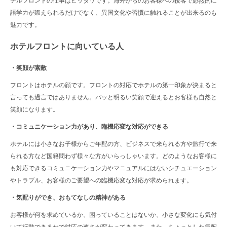
テルフロントの仕事はピッタリです。海外からのお客様への接客で必然的に
語学力が鍛えられるだけでなく、異国文化や習慣に触れることが出来るのも
魅力です。
ホテルフロントに向いている人
・笑顔が素敵
フロントはホテルの顔です。フロントの対応でホテルの第一印象が決まると
言っても過言ではありません。パッと明るい笑顔で迎えるとお客様も自然と
笑顔になります。
・コミュニケーション力があり、臨機応変な対応ができる
ホテルには小さなお子様からご年配の方、ビジネスで来られる方や旅行で来
られる方など国籍問わず様々な方がいらっしゃいます。どのようなお客様に
も対応できるコミュニケーション力やマニュアルにはないシチュエーション
やトラブル、お客様のご要望への臨機応変な対応が求められます。
・気配りができ、おもてなしの精神がある
お客様が何を求めているか、困っていることはないか、小さな変化にも気付
いて行動できるかで対応の速さが変わってきます。また、ちょっとした気配